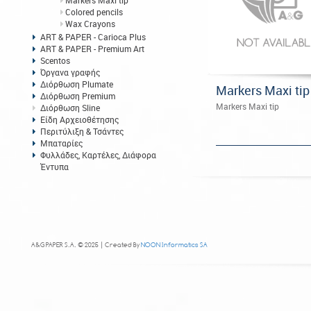
Markers Maxi tip
Colored pencils
Wax Crayons
ART & PAPER - Carioca Plus
ART & PAPER - Premium Art
Scentos
Όργανα γραφής
Διόρθωση Plumate
Markers Maxi tip
Διόρθωση Premium
Markers Maxi tip
Διόρθωση Sline
Είδη Αρχειοθέτησης
Περιτύλιξη & Τσάντες
Μπαταρίες
Φυλλάδες, Καρτέλες, Διάφορα
Έντυπα
A&G PAPER S.A. © 2025 | Created By
NOON Informatics SA