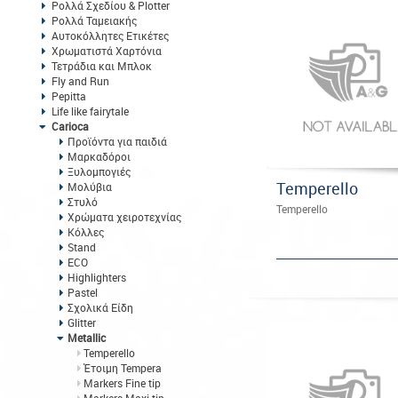
Ρολλά Σχεδίου & Plotter
Ρολλά Ταμειακής
Αυτοκόλλητες Ετικέτες
Χρωματιστά Χαρτόνια
Τετράδια και Μπλοκ
Fly and Run
Pepitta
Life like fairytale
Carioca
Προϊόντα για παιδιά
Μαρκαδόροι
Ξυλομπογιές
Temperello
Μολύβια
Στυλό
Temperello
Χρώματα χειροτεχνίας
Κόλλες
Stand
ECO
Highlighters
Pastel
Σχολικά Είδη
Glitter
Metallic
Temperello
Έτοιμη Tempera
Markers Fine tip