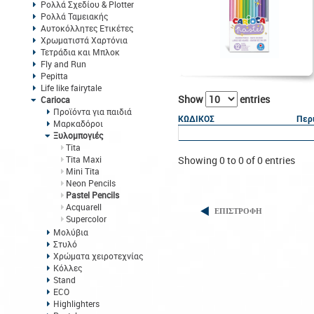
Ρολλά Σχεδίου & Plotter
Ρολλά Ταμειακής
Αυτοκόλλητες Ετικέτες
Χρωματιστά Χαρτόνια
Τετράδια και Μπλοκ
Fly and Run
Pepitta
Life like fairytale
Show
entries
Carioca
Προϊόντα για παιδιά
ΚΩΔΙΚΟΣ
Περ
Μαρκαδόροι
Ξυλομπογιές
Tita
Tita Maxi
Showing 0 to 0 of 0 entries
Mini Tita
Neon Pencils
Pastel Pencils
Acquarell
ΕΠΙΣΤΡΟΦΗ
Supercolor
Μολύβια
Στυλό
Χρώματα χειροτεχνίας
Κόλλες
Stand
ECO
Highlighters