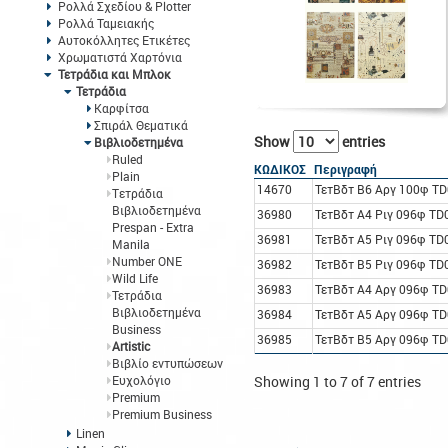
Ρολλά Σχεδίου & Plotter
Ρολλά Ταμειακής
Αυτοκόλλητες Ετικέτες
Χρωματιστά Χαρτόνια
Τετράδια και Μπλοκ
Τετράδια
Καρφίτσα
Σπιράλ Θεματικά
Show
entries
Βιβλιοδετημένα
Ruled
ΚΩΔΙΚΟΣ
Περιγραφή
Plain
14670
ΤετΒδτ B6 Αργ 100φ TD0
Tετράδια
Βιβλιοδετημένα
36980
ΤετΒδτ A4 Ριγ 096φ TD0
Prespan - Extra
36981
ΤετΒδτ A5 Ριγ 096φ TD0
Manila
Number ONE
36982
ΤετΒδτ B5 Ριγ 096φ TD0
Wild Life
36983
ΤετΒδτ A4 Αργ 096φ TD0
Τετράδια
Βιβλιοδετημένα
36984
ΤετΒδτ A5 Αργ 096φ TD0
Business
36985
ΤετΒδτ B5 Αργ 096φ TD0
Artistic
Βιβλίο εντυπώσεων
Ευχολόγιο
Showing 1 to 7 of 7 entries
Premium
Premium Business
Linen