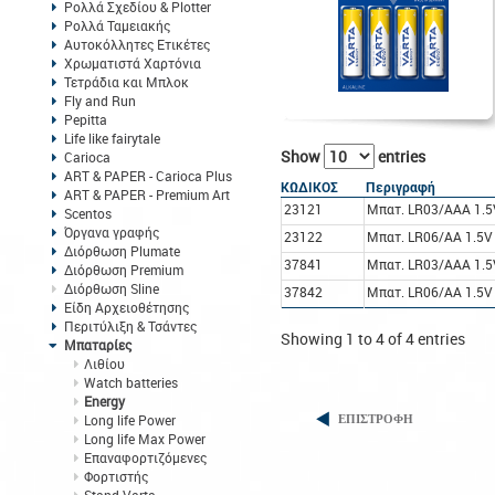
Ρολλά Σχεδίου & Plotter
Ρολλά Ταμειακής
Αυτοκόλλητες Ετικέτες
Χρωματιστά Χαρτόνια
Τετράδια και Μπλοκ
Fly and Run
Pepitta
Life like fairytale
Show
entries
Carioca
ART & PAPER - Carioca Plus
ΚΩΔΙΚΟΣ
Περιγραφή
ART & PAPER - Premium Art
23121
Μπατ. LR03/AAA 1.5V
Scentos
Όργανα γραφής
23122
Μπατ. LR06/AA 1.5V 
Διόρθωση Plumate
37841
Μπατ. LR03/AAA 1.5V
Διόρθωση Premium
Διόρθωση Sline
37842
Μπατ. LR06/AA 1.5V 
Είδη Αρχειοθέτησης
Περιτύλιξη & Τσάντες
Showing 1 to 4 of 4 entries
Μπαταρίες
Λιθίου
Watch batteries
Energy
Long life Power
ΕΠΙΣΤΡΟΦΗ
Long life Max Power
Eπαναφορτιζόμενες
Φορτιστής