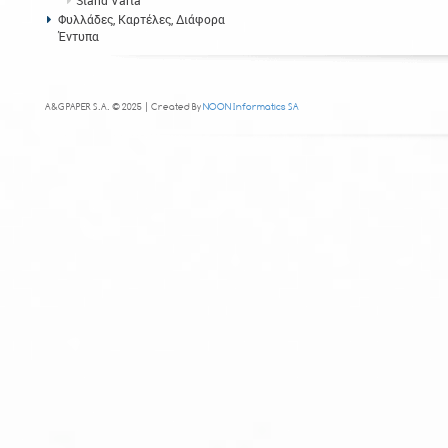
Stand Varta
Φυλλάδες, Καρτέλες, Διάφορα
Έντυπα
A&G PAPER S.A. © 2025 | Created By
NOON Informatics SA