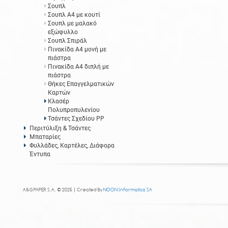
Σουπλ
Σουπλ Α4 με κουτί
Σουπλ με μαλακό
εξώφυλλο
Σουπλ Σπιράλ
Πινακίδα Α4 μονή με
πιάστρα
Πινακίδα Α4 διπλή με
πιάστρα
Θήκες Επαγγελματικών
Καρτών
Κλασέρ
Πολυπροπυλενίου
Τσάντες Σχεδίου PP
Περιτύλιξη & Τσάντες
Μπαταρίες
Φυλλάδες, Καρτέλες, Διάφορα
Έντυπα
A&G PAPER S.A. © 2025 | Created By
NOON Informatics SA