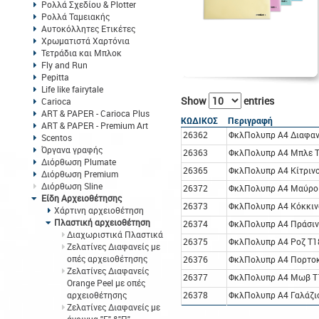
Ρολλά Σχεδίου & Plotter
Ρολλά Ταμειακής
Αυτοκόλλητες Ετικέτες
Χρωματιστά Χαρτόνια
Τετράδια και Μπλοκ
Fly and Run
Pepitta
Life like fairytale
Show
entries
Carioca
ART & PAPER - Carioca Plus
ΚΩΔΙΚΟΣ
Περιγραφή
ART & PAPER - Premium Art
26362
ΦκλΠολυπρ A4 Διαφαν
Scentos
Όργανα γραφής
26363
ΦκλΠολυπρ A4 Μπλε 
Διόρθωση Plumate
26365
ΦκλΠολυπρ A4 Κίτριν
Διόρθωση Premium
Διόρθωση Sline
26372
ΦκλΠολυπρ A4 Μαύρο
Είδη Αρχειοθέτησης
26373
ΦκλΠολυπρ A4 Κόκκιν
Χάρτινη αρχειοθέτηση
Πλαστική αρχειοθέτηση
26374
ΦκλΠολυπρ A4 Πράσιν
Διαχωριστικά Πλαστικά
26375
ΦκλΠολυπρ A4 Ροζ T1
Ζελατίνες Διαφανείς με
οπές αρχειοθέτησης
26376
ΦκλΠολυπρ A4 Πορτο
Ζελατίνες Διαφανείς
26377
ΦκλΠολυπρ A4 Μωβ T
Orange Peel με οπές
αρχειοθέτησης
26378
ΦκλΠολυπρ A4 Γαλάζι
Ζελατίνες Διαφανείς με