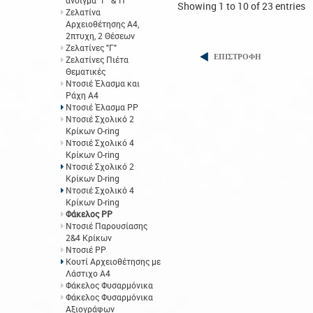
άνοιγμα "Γ" &"Π"
Showing 1 to 10 of 23 entries
Ζελατίνα
Αρχειοθέτησης Α4,
2πτυχη, 2 Θέσεων
Ζελατίνες "Γ"
ΕΠΙΣΤΡΟΦΗ
Ζελατίνες Πιέτα
Θεματικές
Ντοσιέ Έλασμα και
Ράχη Α4
Ντοσιέ Έλασμα PP
Ντοσιέ Σχολικό 2
Κρίκων O-ring
Ντοσιέ Σχολικό 4
Κρίκων O-ring
Ντοσιέ Σχολικό 2
Κρίκων D-ring
Ντοσιέ Σχολικό 4
Κρίκων D-ring
Φάκελος ΡΡ
Ντοσιέ Παρουσίασης
2&4 Κρίκων
Ντοσιέ PP
Κουτί Αρχειοθέτησης με
Λάστιχο Α4
Φάκελος Φυσαρμόνικα
Φάκελος Φυσαρμόνικα
Αξιογράφων