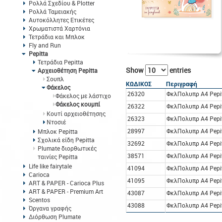
Ρολλά Σχεδίου & Plotter
Ρολλά Ταμειακής
Αυτοκόλλητες Ετικέτες
Χρωματιστά Χαρτόνια
Τετράδια και Μπλοκ
Fly and Run
Pepitta
Τετράδια Pepitta
Show
entries
Αρχειοθέτηση Pepitta
Σουπλ
ΚΩΔΙΚΟΣ
Περιγραφή
Φάκελος
26320
ΦκλΠολυπρ Α4 Pepit
Φάκελος με λάστιχο
Φάκελος κουμπί
26322
ΦκλΠολυπρ Α4 Pepit
Κουτί αρχειοθέτησης
26323
ΦκλΠολυπρ Α4 Pepit
Ντοσιέ
28997
ΦκλΠολυπρ Α4 Pepit
Μπλοκ Pepitta
Σχολικά είδη Pepitta
32692
ΦκλΠολυπρ Α4 Pepi
Plumate διορθωτικές
38571
ΦκλΠολυπρ Α4 Pepit
ταινίες Pepitta
Life like fairytale
41094
ΦκλΠολυπρ Α4 Pepit
Carioca
41095
ΦκλΠολυπρ Α4 Pepit
ART & PAPER - Carioca Plus
ART & PAPER - Premium Art
43087
ΦκλΠολυπρ Α4 Pepi
Scentos
43088
ΦκλΠολυπρ Α4 Pepi
Όργανα γραφής
Διόρθωση Plumate