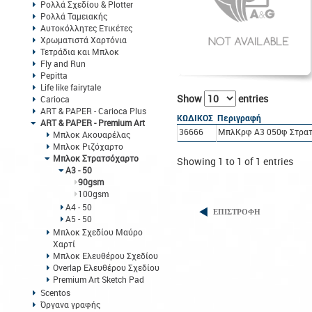
Ρολλά Σχεδίου & Plotter
Ρολλά Ταμειακής
Αυτοκόλλητες Ετικέτες
Χρωματιστά Χαρτόνια
Τετράδια και Μπλοκ
Fly and Run
Pepitta
Life like fairytale
Show
entries
Carioca
ART & PAPER - Carioca Plus
ΚΩΔΙΚΟΣ
Περιγραφή
ART & PAPER - Premium Art
36666
ΜπλΚρφ A3 050φ Στρατ
Μπλοκ Ακουαρέλας
Μπλοκ Ριζόχαρτο
Μπλοκ Στρατσόχαρτο
Showing 1 to 1 of 1 entries
Α3 - 50
90gsm
100gsm
Α4 - 50
ΕΠΙΣΤΡΟΦΗ
Α5 - 50
Μπλοκ Σχεδίου Μαύρο
Χαρτί
Μπλοκ Ελευθέρου Σχεδίου
Overlap Ελευθέρου Σχεδίου
Premium Art Sketch Pad
Scentos
Όργανα γραφής