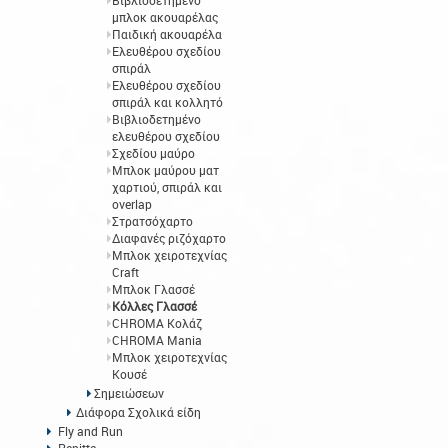
Βιβλιοδετημένο
μπλοκ ακουαρέλας
Παιδική ακουαρέλα
Ελευθέρου σχεδίου
σπιράλ
Ελευθέρου σχεδίου
σπιράλ και κολλητό
Βιβλιοδετημένο
ελευθέρου σχεδίου
Σχεδίου μαύρο
Μπλοκ μαύρου ματ
χαρτιού, σπιράλ και
overlap
Στρατσόχαρτο
Διαφανές ριζόχαρτο
Μπλοκ χειροτεχνίας
Craft
Μπλοκ Γλασσέ
Κόλλες Γλασσέ
CHROMA Κολάζ
CHROMA Mania
Μπλοκ χειροτεχνίας
Κουσέ
Σημειώσεων
Διάφορα Σχολικά είδη
Fly and Run