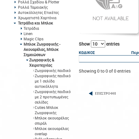
Ρολλά Σχεδίου & Plotter
Ρολλά Ταμειακής
Αυτοκόλλητες Ετικέτες
Χρωματιστά Χαρτόνια
Τετράδια και Μπλοκ
Τετράδια
Linen
Magic Clips
Show
entries
Μπλοκ Ζωγραφικής -
Ακουαρέλας, Μπλοκ
ΚΩΔΙΚΟΣ
Περ
Σημειώσεων
Ζωγραφικής &
Χειροτεχνίας
Ζωγραφικής παιδικό
Showing 0 to 0 of 0 entries
Ζωγραφικής παιδικό
με 1 σελίδα
αυτοκόλλητα
Ζωγραφικής παιδικό
ΕΠΙΣΤΡΟΦΗ
με 2 προτυπωμένες
σελίδες
Cuties Μπλοκ
Ζωγραφικής
Μπλοκ ακουαρέλας
σπιράλ
Mπλοκ ακουαρέλας
overlap