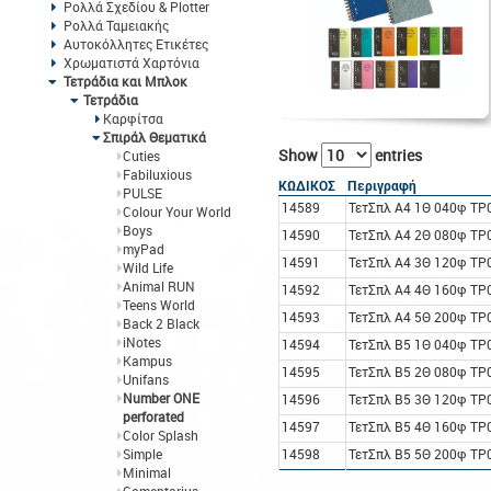
Ρολλά Σχεδίου & Plotter
Ρολλά Ταμειακής
Αυτοκόλλητες Ετικέτες
Χρωματιστά Χαρτόνια
Τετράδια και Μπλοκ
Τετράδια
Καρφίτσα
Σπιράλ Θεματικά
Show
entries
Cuties
Fabiluxious
ΚΩΔΙΚΟΣ
Περιγραφή
PULSE
14589
ΤετΣπλ A4 1Θ 040φ TP
Colour Your World
Boys
14590
ΤετΣπλ A4 2Θ 080φ TP
myPad
14591
ΤετΣπλ A4 3Θ 120φ TP
Wild Life
Animal RUN
14592
ΤετΣπλ A4 4Θ 160φ TP
Teens World
14593
ΤετΣπλ A4 5Θ 200φ TP
Back 2 Black
iNotes
14594
ΤετΣπλ B5 1Θ 040φ TP
Kampus
14595
ΤετΣπλ B5 2Θ 080φ TP
Unifans
Number ONE
14596
ΤετΣπλ B5 3Θ 120φ TP
perforated
14597
ΤετΣπλ B5 4Θ 160φ TP
Color Splash
Simple
14598
ΤετΣπλ B5 5Θ 200φ TP
Minimal