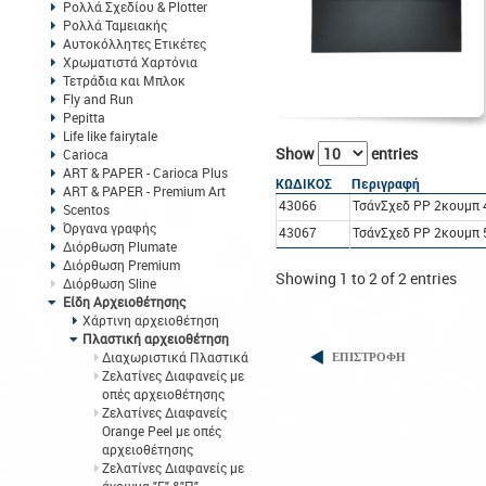
Ρολλά Σχεδίου & Plotter
Ρολλά Ταμειακής
Αυτοκόλλητες Ετικέτες
Χρωματιστά Χαρτόνια
Τετράδια και Μπλοκ
Fly and Run
Pepitta
Life like fairytale
Show
entries
Carioca
ART & PAPER - Carioca Plus
ΚΩΔΙΚΟΣ
Περιγραφή
ART & PAPER - Premium Art
43066
ΤσάνΣχεδ PP 2κουμπ
Scentos
Όργανα γραφής
43067
ΤσάνΣχεδ PP 2κουμπ
Διόρθωση Plumate
Διόρθωση Premium
Showing 1 to 2 of 2 entries
Διόρθωση Sline
Είδη Αρχειοθέτησης
Χάρτινη αρχειοθέτηση
Πλαστική αρχειοθέτηση
Διαχωριστικά Πλαστικά
ΕΠΙΣΤΡΟΦΗ
Ζελατίνες Διαφανείς με
οπές αρχειοθέτησης
Ζελατίνες Διαφανείς
Orange Peel με οπές
αρχειοθέτησης
Ζελατίνες Διαφανείς με