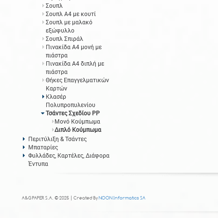
Σουπλ
Σουπλ Α4 με κουτί
Σουπλ με μαλακό
εξώφυλλο
Σουπλ Σπιράλ
Πινακίδα Α4 μονή με
πιάστρα
Πινακίδα Α4 διπλή με
πιάστρα
Θήκες Επαγγελματικών
Καρτών
Κλασέρ
Πολυπροπυλενίου
Τσάντες Σχεδίου PP
Μονό Κούμπωμα
Διπλό Κούμπωμα
Περιτύλιξη & Τσάντες
Μπαταρίες
Φυλλάδες, Καρτέλες, Διάφορα
Έντυπα
A&G PAPER S.A. © 2025 | Created By
NOON Informatics SA