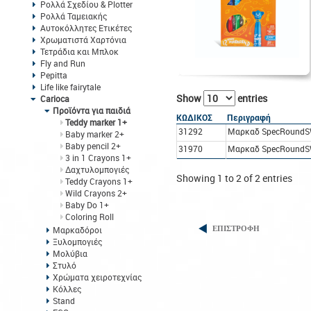
Ρολλά Σχεδίου & Plotter
Ρολλά Ταμειακής
Αυτοκόλλητες Ετικέτες
Χρωματιστά Χαρτόνια
Τετράδια και Μπλοκ
Fly and Run
Pepitta
Life like fairytale
Show
entries
Carioca
Προϊόντα για παιδιά
ΚΩΔΙΚΟΣ
Περιγραφή
Teddy marker 1+
31292
Μαρκαδ SpecRoundS
Baby marker 2+
Baby pencil 2+
31970
Μαρκαδ SpecRoundS
3 in 1 Crayons 1+
Δαχτυλομπογιές
Showing 1 to 2 of 2 entries
Teddy Crayons 1+
Wild Crayons 2+
Baby Do 1+
Coloring Roll
Μαρκαδόροι
ΕΠΙΣΤΡΟΦΗ
Ξυλομπογιές
Μολύβια
Στυλό
Χρώματα χειροτεχνίας
Κόλλες
Stand