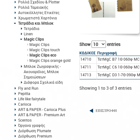
Ρολλά Σχεδίου & Plotter
Ρολλά Ταμειακής
Αυτοκόλλητες Ετικέτες
Χρωματιστά Χαρτόνια
Τετράδια και Μπλοκ
Τετράδια
Linen
Magic Clips
Show
entries
Magic Clips
Magic Clips touch
ΚΩΔΙΚΟΣ
Περιγραφή
Magic Clips eco
14710
ΤετMgC B7 1Θ 060φ MC
Magic Clips orange gold
Μπλοκ Ζωγραφικής -
14711
ΤετMgC C6 1Θ 060φ MC
Ακουαρέλας, Μπλοκ
14713
ΤετMgC D3 1-7Θ 090φ M
Σημειώσεων
Διάφορα Σχολικά είδη
Showing 1 to 3 of 3 entries
Fly and Run
Pepitta
Life like fairytale
Carioca
ART & PAPER - Carioca Plus
ΕΠΙΣΤΡΟΦΗ
ART & PAPER - Premium Art
Scentos
Όργανα γραφής
Διόρθωση Plumate
Διόρθωση Premium