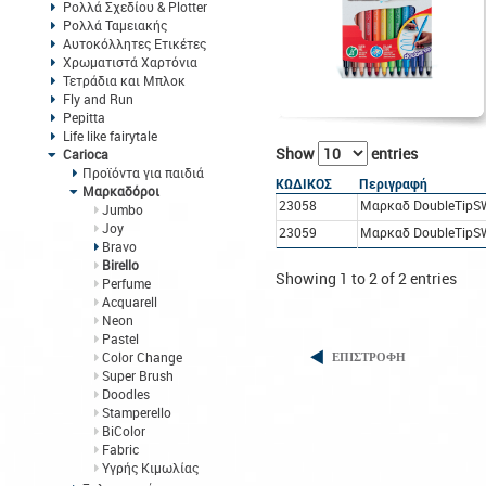
Ρολλά Σχεδίου & Plotter
Ρολλά Ταμειακής
Αυτοκόλλητες Ετικέτες
Χρωματιστά Χαρτόνια
Τετράδια και Μπλοκ
Fly and Run
Pepitta
Life like fairytale
Show
entries
Carioca
Προϊόντα για παιδιά
ΚΩΔΙΚΟΣ
Περιγραφή
Μαρκαδόροι
23058
Μαρκαδ DoubleTipSW
Jumbo
Joy
23059
Μαρκαδ DoubleTipSW
Bravo
Birello
Showing 1 to 2 of 2 entries
Perfume
Acquarell
Neon
Pastel
Color Change
ΕΠΙΣΤΡΟΦΗ
Super Brush
Doodles
Stamperello
BiColor
Fabric
Υγρής Κιμωλίας