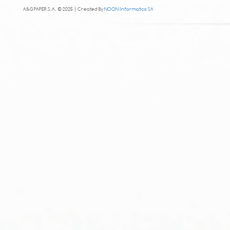
A&G PAPER S.A. © 2025 | Created By
NOON Informatics SA