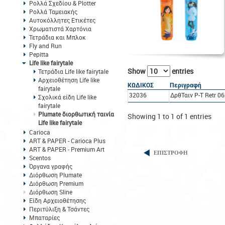
Ρολλά Σχεδίου & Plotter
Ρολλά Ταμειακής
Αυτοκόλλητες Ετικέτες
Χρωματιστά Χαρτόνια
Τετράδια και Μπλοκ
Fly and Run
Pepitta
Life like fairytale
Show
entries
Τετράδια Life like fairytale
Αρχειοθέτηση Life like
ΚΩΔΙΚΟΣ
Περιγραφή
fairytale
32036
ΔρθΤαιν P-T Retr 0
Σχολικά είδη Life like
fairytale
Plumate διορθωτική ταινία
Showing 1 to 1 of 1 entries
Life like fairytale
Carioca
ART & PAPER - Carioca Plus
ART & PAPER - Premium Art
ΕΠΙΣΤΡΟΦΗ
Scentos
Όργανα γραφής
Διόρθωση Plumate
Διόρθωση Premium
Διόρθωση Sline
Είδη Αρχειοθέτησης
Περιτύλιξη & Τσάντες
Μπαταρίες