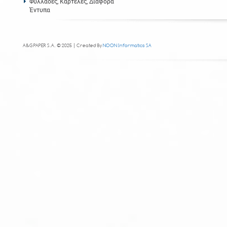
Φυλλάδες, Καρτέλες, Διάφορα
Έντυπα
A&G PAPER S.A. © 2025 | Created By
NOON Informatics SA