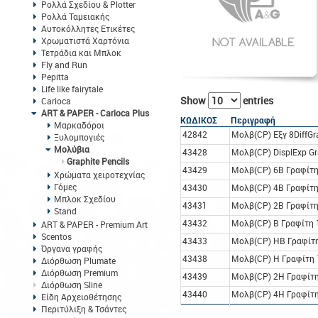
Ρολλά Σχεδίου & Plotter
Ρολλά Ταμειακής
Αυτοκόλλητες Ετικέτες
Χρωματιστά Χαρτόνια
Τετράδια και Μπλοκ
Fly and Run
Pepitta
Life like fairytale
Show
entries
Carioca
ART & PAPER - Carioca Plus
ΚΩΔΙΚΟΣ
Περιγραφή
Μαρκαδόροι
42842
Μoλβ(CP) Εξγ 8DiffGr
Ξυλομπογιές
Μολύβια
43428
Μολβ(CP) DisplExp G
Graphite Pencils
43429
Μολβ(CP) 6B Γραφίτη
Χρώματα χειροτεχνίας
Γόμες
43430
Μολβ(CP) 4B Γραφίτη
Μπλοκ Σχεδίου
43431
Μολβ(CP) 2B Γραφίτη
Stand
43432
Μολβ(CP) B Γραφίτη 
ART & PAPER - Premium Art
Scentos
43433
Μολβ(CP) HB Γραφίτη
Όργανα γραφής
43438
Μολβ(CP) H Γραφίτη 
Διόρθωση Plumate
Διόρθωση Premium
43439
Μολβ(CP) 2H Γραφίτη
Διόρθωση Sline
43440
Μολβ(CP) 4H Γραφίτη
Είδη Αρχειοθέτησης
Περιτύλιξη & Τσάντες