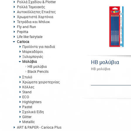
Ρολλά Σχεδίου & Plotter
Ρολλά Ταμειακής
Αυτοκόλλητες Ετικέτες
Χρωματιστά Χαρτόνια
Τετράδια και Μπλοκ
Fly and Run
Pepitta
Life like fairytale
Carioca
Προϊόντα για παιδιά
Μαρκαδόροι
Ξυλομπογιές
HB μολύβια
Μολύβια
HB μολύβια
HB μολύβια
Black Pencils
Στυλό
Χρώματα χειροτεχνίας
Κόλλες
Stand
ECO
Highlighters
Pastel
Σχολικά Είδη
Glitter
Metallic
ART & PAPER - Carioca Plus