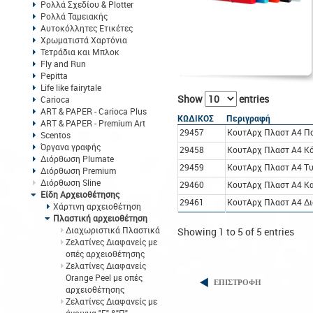
Ρολλά Σχεδίου & Plotter
Ρολλά Ταμειακής
Αυτοκόλλητες Ετικέτες
Χρωματιστά Χαρτόνια
Τετράδια και Μπλοκ
Fly and Run
Pepitta
Life like fairytale
Show
entries
Carioca
ART & PAPER - Carioca Plus
ΚΩΔΙΚΟΣ
Περιγραφή
ART & PAPER - Premium Art
29457
ΚουτΑρχ Πλαστ A4 Π
Scentos
Όργανα γραφής
29458
ΚουτΑρχ Πλαστ A4 Κ
Διόρθωση Plumate
29459
ΚουτΑρχ Πλαστ A4 Τ
Διόρθωση Premium
Διόρθωση Sline
29460
ΚουτΑρχ Πλαστ A4 Κ
Είδη Αρχειοθέτησης
29461
ΚουτΑρχ Πλαστ A4 Δ
Χάρτινη αρχειοθέτηση
Πλαστική αρχειοθέτηση
Διαχωριστικά Πλαστικά
Showing 1 to 5 of 5 entries
Ζελατίνες Διαφανείς με
οπές αρχειοθέτησης
Ζελατίνες Διαφανείς
Orange Peel με οπές
ΕΠΙΣΤΡΟΦΗ
αρχειοθέτησης
Ζελατίνες Διαφανείς με