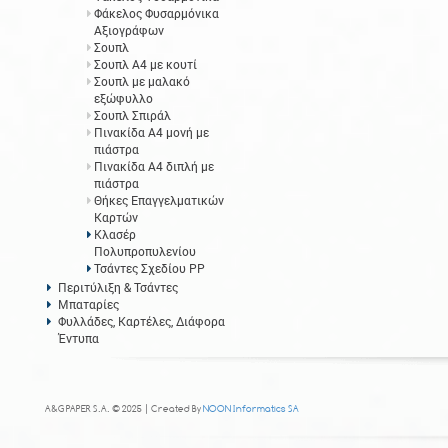
Φάκελος Φυσαρμόνικα
Αξιογράφων
Σουπλ
Σουπλ Α4 με κουτί
Σουπλ με μαλακό
εξώφυλλο
Σουπλ Σπιράλ
Πινακίδα Α4 μονή με
πιάστρα
Πινακίδα Α4 διπλή με
πιάστρα
Θήκες Επαγγελματικών
Καρτών
Κλασέρ
Πολυπροπυλενίου
Τσάντες Σχεδίου PP
Περιτύλιξη & Τσάντες
Μπαταρίες
Φυλλάδες, Καρτέλες, Διάφορα
Έντυπα
A&G PAPER S.A. © 2025 | Created By
NOON Informatics SA