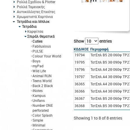
Ρολλά Σχεδίου & Plotter
Ρολλά Ταμειακής
Αυτοκόλλητες Ετικέτες
Χρωματιστά Χαρτόνια
Τετράδια και Μπλοκ
Τετράδια
Καρφίτσα
Σπιράλ Θεματικά
Show
entries
Cuties
Fabiluxious
ΚΩΔΙΚΟΣ
Περιγραφή
PULSE
19794
ΤετΣπλ B5 2Θ 060φ TP27
Colour Your World
Boys
19795
ΤετΣπλ B5 3Θ 090φ TP27
myPad
19796
ΤετΣπλ A4 2Θ 060φ TP27
Wild Life
Animal RUN
19797
ΤετΣπλ A4 3Θ 090φ TP27
Teens World
36365
ΤετΣπλ A4 2Θ 060φ TP27
Back 2 Black
iNotes
36366
ΤετΣπλ A4 3Θ 090φ TP27
Kampus
36367
ΤετΣπλ B5 2Θ 060φ TP27
Unifans
Number ONE
36368
ΤετΣπλ B5 3Θ 090φ TP27
perforated
Color Splash
Showing 1 to 8 of 8 entries
Simple
Minimal