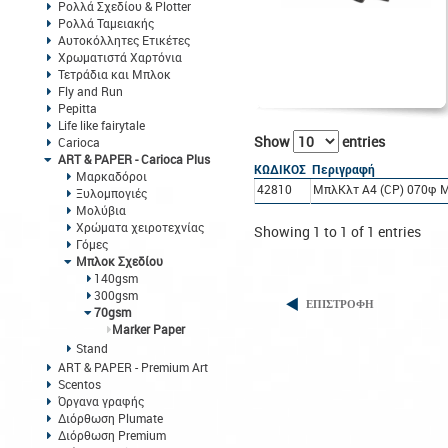
Ρολλά Σχεδίου & Plotter
Ρολλά Ταμειακής
Αυτοκόλλητες Ετικέτες
Χρωματιστά Χαρτόνια
Τετράδια και Μπλοκ
Fly and Run
Pepitta
Life like fairytale
Show
entries
Carioca
ART & PAPER - Carioca Plus
ΚΩΔΙΚΟΣ
Περιγραφή
Μαρκαδόροι
42810
ΜπλΚλτ A4 (CP) 070φ M
Ξυλομπογιές
Μολύβια
Χρώματα χειροτεχνίας
Showing 1 to 1 of 1 entries
Γόμες
Μπλοκ Σχεδίου
140gsm
300gsm
ΕΠΙΣΤΡΟΦΗ
70gsm
Marker Paper
Stand
ART & PAPER - Premium Art
Scentos
Όργανα γραφής
Διόρθωση Plumate
Διόρθωση Premium