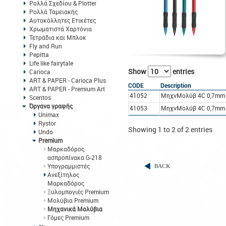
Ρολλά Σχεδίου & Plotter
Ρολλά Ταμειακής
Αυτοκόλλητες Ετικέτες
Χρωματιστά Χαρτόνια
Τετράδια και Μπλοκ
Fly and Run
Pepitta
Life like fairytale
Show
entries
Carioca
ART & PAPER - Carioca Plus
CODE
Description
ART & PAPER - Premium Art
41052
ΜηχνΜολύβ 4C 0,7mm 
Scentos
Όργανα γραφής
41053
ΜηχνΜολύβ 4C 0,7mm 
Unimax
Rystor
Showing 1 to 2 of 2 entries
Undo
Premium
Μαρκαδόρος
ασπροπίνακα G-218
Υπογραμμιστές
BACK
Ανεξίτηλος
Μαρκαδόρος
Ξυλομπογιές Premium
Μολύβια Premium
Μηχανικά Μολύβια
Γόμες Premium