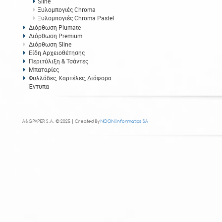
Sline
Ξυλομπογιές Chroma
Ξυλομπογιές Chroma Pastel
Διόρθωση Plumate
Διόρθωση Premium
Διόρθωση Sline
Είδη Αρχειοθέτησης
Περιτύλιξη & Τσάντες
Μπαταρίες
Φυλλάδες, Καρτέλες, Διάφορα
Έντυπα
A&G PAPER S.A. © 2025 | Created By
NOON Informatics SA