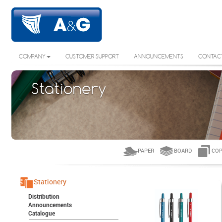
COMPANY
CUSTOMER SUPPORT
ANNOUNCEMENTS
CONTAC
Stationery
PAPER
BOARD
COP
Stationery
Distribution
Announcements
Catalogue