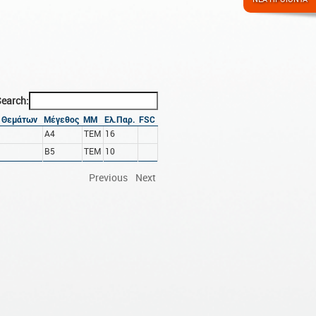
earch:
 Θεμάτων
Μέγεθος
ΜΜ
Ελ.Παρ.
FSC
A4
ΤΕΜ
16
B5
ΤΕΜ
10
Previous
Next