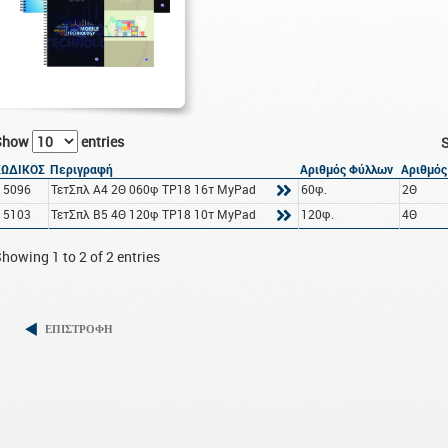
Show
entries
S
ΚΩΔΙΚΟΣ
Περιγραφή
Αριθμός Φύλλων
Αριθμός
15096
ΤετΣπλ A4 2Θ 060φ TP18 16τ MyPad
60φ.
2Θ
15103
ΤετΣπλ B5 4Θ 120φ TP18 10τ MyPad
120φ.
4Θ
howing 1 to 2 of 2 entries
ΕΠΙΣΤΡΟΦΗ