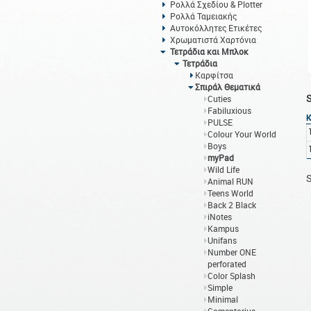
Ρολλά Σχεδίου & Plotter
Ρολλά Ταμειακής
Αυτοκόλλητες Ετικέτες
Χρωματιστά Χαρτόνια
Τετράδια και Μπλοκ
Τετράδια
Καρφίτσα
Σπιράλ Θεματικά
Cuties
Fabiluxious
PULSE
Colour Your World
Boys
myPad
Wild Life
S
Animal RUN
Teens World
Back 2 Black
iNotes
Kampus
Unifans
Number ONE
perforated
Color Splash
Simple
Minimal