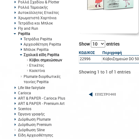
Ρολλά Σχεδίου & Plotter
Ρολλά Ταμειακής
Αυτοκόλλητες Ετικέτες
Χρωματιστά Χαρτόνια
Τετράδια και Μπλοκ
Fly and Run
Pepitta
Τετράδια Pepitta
Show
entries
Αρχειοθέτηση Pepitta
Μπλοκ Pepitta
ΚΩΔΙΚΟΣ
Περιγραφή
Σχολικά είδη Pepitta
22996
ΚύβοιΣημειώσ DO 50
Κύβοι σημειώσεων
Eτικέτες
Κασετίνα
Showing 1 to 1 of 1 entries
Plumate διορθωτικές
ταινίες Pepitta
Life like fairytale
Carioca
ΕΠΙΣΤΡΟΦΗ
ART & PAPER - Carioca Plus
ART & PAPER - Premium Art
Scentos
Όργανα γραφής
Διόρθωση Plumate
Διόρθωση Premium
Διόρθωση Sline
Είδη Αρχειοθέτησης