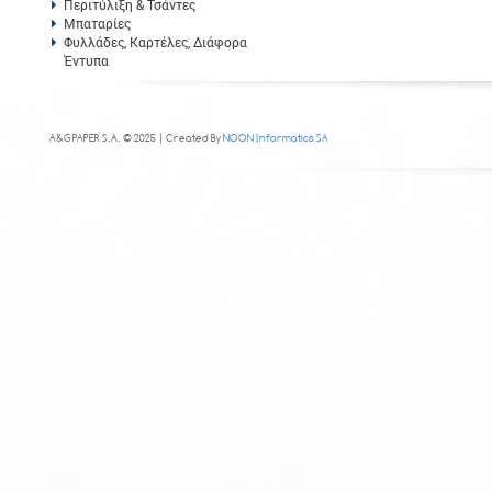
Περιτύλιξη & Τσάντες
Μπαταρίες
Φυλλάδες, Καρτέλες, Διάφορα
Έντυπα
A&G PAPER S.A. © 2025 | Created By
NOON Informatics SA