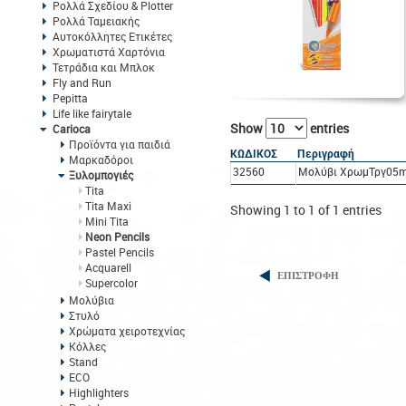
Ρολλά Σχεδίου & Plotter
Ρολλά Ταμειακής
Αυτοκόλλητες Ετικέτες
Χρωματιστά Χαρτόνια
Τετράδια και Μπλοκ
Fly and Run
Pepitta
Life like fairytale
Show
entries
Carioca
Προϊόντα για παιδιά
ΚΩΔΙΚΟΣ
Περιγραφή
Μαρκαδόροι
32560
Μολύβι ΧρωμΤργ05m
Ξυλομπογιές
Tita
Tita Maxi
Showing 1 to 1 of 1 entries
Mini Tita
Neon Pencils
Pastel Pencils
Acquarell
ΕΠΙΣΤΡΟΦΗ
Supercolor
Μολύβια
Στυλό
Χρώματα χειροτεχνίας
Κόλλες
Stand
ECO
Highlighters