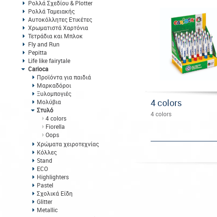
Ρολλά Σχεδίου & Plotter
Ρολλά Ταμειακής
Αυτοκόλλητες Ετικέτες
Χρωματιστά Χαρτόνια
Τετράδια και Μπλοκ
Fly and Run
Pepitta
Life like fairytale
Carioca
Προϊόντα για παιδιά
Μαρκαδόροι
Ξυλομπογιές
4 colors
Μολύβια
Στυλό
4 colors
4 colors
Fiorella
Oops
Χρώματα χειροτεχνίας
Κόλλες
Stand
ECO
Highlighters
Pastel
Σχολικά Είδη
Glitter
Metallic