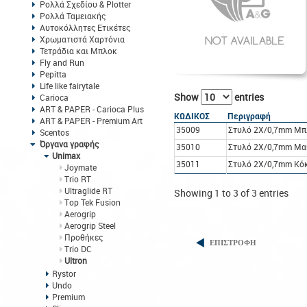
Ρολλά Σχεδίου & Plotter
Ρολλά Ταμειακής
Αυτοκόλλητες Ετικέτες
Χρωματιστά Χαρτόνια
Τετράδια και Μπλοκ
Fly and Run
Pepitta
Life like fairytale
Show
entries
Carioca
ART & PAPER - Carioca Plus
ΚΩΔΙΚΟΣ
Περιγραφή
ART & PAPER - Premium Art
35009
Στυλό 2X/0,7mm Μπλ
Scentos
Όργανα γραφής
35010
Στυλό 2X/0,7mm Μαύ
Unimax
35011
Στυλό 2X/0,7mm Κόκ
Joymate
Trio RT
Ultraglide RT
Showing 1 to 3 of 3 entries
Top Tek Fusion
Aerogrip
Aerogrip Steel
Προθήκες
ΕΠΙΣΤΡΟΦΗ
Trio DC
Ultron
Rystor
Undo
Premium