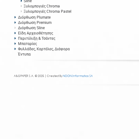
Sline
Ξυλομπογιές Chroma
Ξυλομπογιές Chroma Pastel
Διόρθωση Plumate
Διόρθωση Premium
Διόρθωση Sline
Είδη Αρχειοθέτησης
Περιτύλιξη & Τσάντες
Μπαταρίες
Φυλλάδες, Καρτέλες, Διάφορα
Έντυπα
A&G PAPER S.A. © 2025 | Created By
NOON Informatics SA