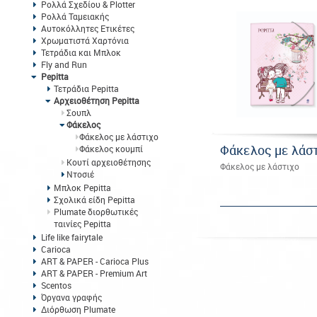
Ρολλά Σχεδίου & Plotter
Ρολλά Ταμειακής
Αυτοκόλλητες Ετικέτες
Χρωματιστά Χαρτόνια
Τετράδια και Μπλοκ
Fly and Run
Pepitta
Τετράδια Pepitta
Αρχειοθέτηση Pepitta
Σουπλ
Φάκελος
Φάκελος με λάστιχο
Φάκελος με λάσ
Φάκελος κουμπί
Κουτί αρχειοθέτησης
Φάκελος με λάστιχο
Ντοσιέ
Μπλοκ Pepitta
Σχολικά είδη Pepitta
Plumate διορθωτικές
ταινίες Pepitta
Life like fairytale
Carioca
ART & PAPER - Carioca Plus
ART & PAPER - Premium Art
Scentos
Όργανα γραφής
Διόρθωση Plumate